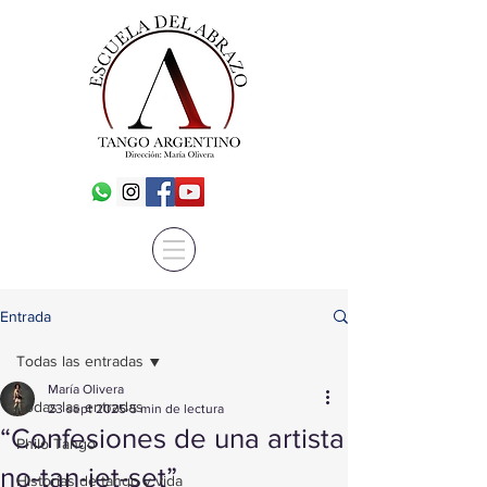
Entrada
Todas las entradas
María Olivera
Todas las entradas
23 sept 2025
5 min de lectura
“Confesiones de una artista
Philo Tango
no-tan-jet-set”
Historias de tango y vida